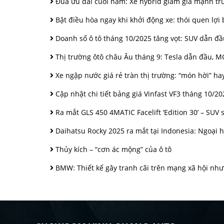
Đua ưu đãi cuối năm: Xe hybrid giảm giá mạnh tr
Bật điều hòa ngay khi khởi động xe: thói quen lợi 
Doanh số ô tô tháng 10/2025 tăng vọt: SUV dẫn đ
Thị trường ôtô châu Âu tháng 9: Tesla dẫn đầu, M
Xe ngập nước giá rẻ tràn thị trường: “món hời” hay
Cập nhật chi tiết bảng giá Vinfast VF3 tháng 10/2
Ra mắt GLS 450 4MATIC Facelift ‘Edition 30’ – SUV 
Daihatsu Rocky 2025 ra mắt tại Indonesia: Ngoại hì
Thủy kích – “cơn ác mộng” của ô tô
BMW: Thiết kế gây tranh cãi trên mạng xã hội nh