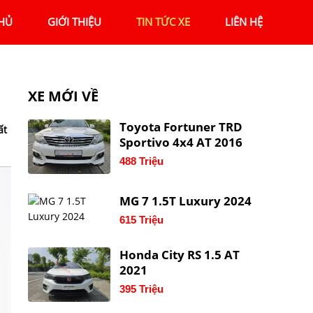
HỦ
GIỚI THIỆU
TIN TỨC XE
LIÊN HỆ
XE MỚI VỀ
Toyota Fortuner TRD
ất
Sportivo 4x4 AT 2016
488 Triệu
MG 7 1.5T Luxury 2024
615 Triệu
Honda City RS 1.5 AT
2021
395 Triệu