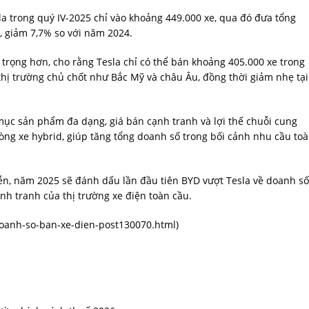
a trong quý IV-2025 chỉ vào khoảng 449.000 xe, qua đó đưa tổng
, giảm 7,7% so với năm 2024.
rọng hơn, cho rằng Tesla chỉ có thể bán khoảng 405.000 xe trong
thị trường chủ chốt như Bắc Mỹ và châu Âu, đồng thời giảm nhẹ tại
mục sản phẩm đa dạng, giá bán cạnh tranh và lợi thế chuỗi cung
òng xe hybrid, giúp tăng tổng doanh số trong bối cảnh nhu cầu to
iễn, năm 2025 sẽ đánh dấu lần đầu tiên BYD vượt Tesla về doanh số
nh tranh của thị trường xe điện toàn cầu.
-doanh-so-ban-xe-dien-post130070.html
)