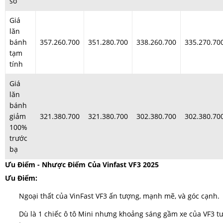
số
Giá
lăn
bánh
357.260.700
351.280.700
338.260.700
335.270.70
tạm
tính
Giá
lăn
bánh
giảm
321.380.700
321.380.700
302.380.700
302.380.70
100%
trước
bạ
Ưu Điểm - Nhược Điểm Của Vinfast VF3 2025
Ưu Điểm:
Ngoại thất của VinFast VF3 ấn tượng, mạnh mẽ, và góc cạnh.
Dù là 1 chiếc ô tô Mini nhưng khoảng sáng gầm xe của VF3 t