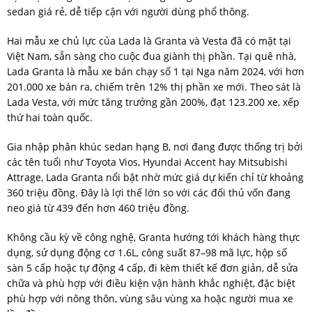
sedan giá rẻ, dễ tiếp cận với người dùng phổ thông.
Hai mẫu xe chủ lực của Lada là Granta và Vesta đã có mặt tại
Việt Nam, sẵn sàng cho cuộc đua giành thị phần. Tại quê nhà,
Lada Granta là mẫu xe bán chạy số 1 tại Nga năm 2024, với hơn
201.000 xe bán ra, chiếm trên 12% thị phần xe mới. Theo sát là
Lada Vesta, với mức tăng trưởng gần 200%, đạt 123.200 xe, xếp
thứ hai toàn quốc.
Gia nhập phân khúc sedan hạng B, nơi đang được thống trị bởi
các tên tuổi như Toyota Vios, Hyundai Accent hay Mitsubishi
Attrage, Lada Granta nổi bật nhờ mức giá dự kiến chỉ từ khoảng
360 triệu đồng. Đây là lợi thế lớn so với các đối thủ vốn đang
neo giá từ 439 đến hơn 460 triệu đồng.
Không cầu kỳ về công nghệ, Granta hướng tới khách hàng thực
dụng, sử dụng động cơ 1.6L, công suất 87–98 mã lực, hộp số
sàn 5 cấp hoặc tự động 4 cấp, đi kèm thiết kế đơn giản, dễ sửa
chữa và phù hợp với điều kiện vận hành khắc nghiệt, đặc biệt
phù hợp với nông thôn, vùng sâu vùng xa hoặc người mua xe