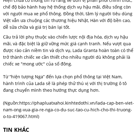
Hiện chưa có thông tin rõ ràng về đơn vị phân phối chính thức,
chế độ bảo hành hay hệ thống dịch vụ hậu mãi, điều sống còn
với người mua xe phổ thông. Đồng thời, tâm lý người tiêu dùng
Việt vẫn ưa chuộng các thương hiệu Nhật, Hàn với độ bền cao,
dễ sửa chữa và giá trị bán lại tốt.
Câu trả lời phụ thuộc vào chiến lược nội địa hóa, dịch vụ hậu
mãi, và đặc biệt là giữ vững mức giá cạnh tranh. Nếu vượt qua
được rào cản niềm tin và dịch vụ, Lada Granta hoàn toàn có thể
trở thành chiếc xe cần thiết cho nhiều người dù không phải là
chiếc xe "mong ước" của số đông.
Từ “hiện tượng Nga” đến lựa chọn phổ thông tại Việt Nam,
hành trình của Lada sẽ là phép thử thú vị với thị trường ô tô
đang chuyển mình theo hướng thực dụng hơn.
(Nguồn:
https://phapluatxahoi.kinhtedothi.vn/lada-cap-ben-viet-
nam-ong-vua-gia-re-nga-co-du-suc-tao-cu-hich-cho-thi-truong-
o-to-419067.html
)
TIN KHÁC