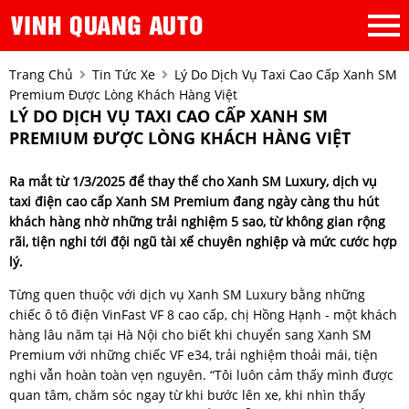
Trang Chủ
Tin Tức Xe
Lý Do Dịch Vụ Taxi Cao Cấp Xanh SM
Premium Được Lòng Khách Hàng Việt
LÝ DO DỊCH VỤ TAXI CAO CẤP XANH SM
PREMIUM ĐƯỢC LÒNG KHÁCH HÀNG VIỆT
Ra mắt từ 1/3/2025 để thay thế cho Xanh SM Luxury, dịch vụ
taxi điện cao cấp Xanh SM Premium đang ngày càng thu hút
khách hàng nhờ những trải nghiệm 5 sao, từ không gian rộng
rãi, tiện nghi tới đội ngũ tài xế chuyên nghiệp và mức cước hợp
lý.
Từng quen thuộc với dịch vụ Xanh SM Luxury bằng những
chiếc ô tô điện VinFast VF 8 cao cấp, chị Hồng Hạnh - một khách
hàng lâu năm tại Hà Nội cho biết khi chuyển sang Xanh SM
Premium với những chiếc VF e34, trải nghiệm thoải mái, tiện
nghi vẫn hoàn toàn vẹn nguyên. “Tôi luôn cảm thấy mình được
quan tâm, chăm sóc ngay từ khi bước lên xe, khi nhìn thấy