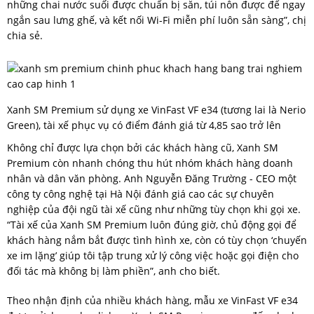
những chai nước suối được chuẩn bị sẵn, túi nôn được để ngay
ngắn sau lưng ghế, và kết nối Wi-Fi miễn phí luôn sẵn sàng”, chị
chia sẻ.
Xanh SM Premium sử dụng xe VinFast VF e34 (tương lai là Nerio
Green), tài xế phục vụ có điểm đánh giá từ 4,85 sao trở lên
Không chỉ được lựa chọn bởi các khách hàng cũ, Xanh SM
Premium còn nhanh chóng thu hút nhóm khách hàng doanh
nhân và dân văn phòng. Anh Nguyễn Đăng Trường - CEO một
công ty công nghệ tại Hà Nội đánh giá cao các sự chuyên
nghiệp của đội ngũ tài xế cũng như những tùy chọn khi gọi xe.
“Tài xế của Xanh SM Premium luôn đúng giờ, chủ động gọi để
khách hàng nắm bắt được tình hình xe, còn có tùy chọn ‘chuyến
xe im lặng’ giúp tôi tập trung xử lý công việc hoặc gọi điện cho
đối tác mà không bị làm phiền”, anh cho biết.
Theo nhận định của nhiều khách hàng, mẫu xe VinFast VF e34