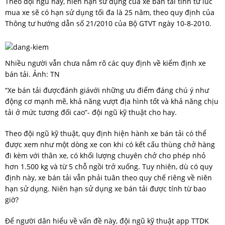
Theo đội ngũ này, niên hạn sử dụng của xe bán tải tính từ lúc
mua xe sẽ có hạn sử dụng tối đa là 25 năm, theo quy định của
Thông tư hướng dẫn số 21/2010 của Bộ GTVT ngày 10-8-2010.
Nhiều người vẫn chưa nắm rõ các quy định về kiểm định xe
bán tải. Ảnh: TN
“Xe bán tải đượcđánh giávới những ưu điểm đáng chú ý như
động cơ mạnh mẽ, khả năng vượt địa hình tốt và khả năng chịu
tải ở mức tương đối cao”- đội ngũ kỹ thuật cho hay.
Theo đội ngũ kỹ thuật, quy định hiện hành xe bán tải có thể
được xem như một dòng xe con khi có kết cấu thùng chở hàng
đi kèm với thân xe, có khối lượng chuyên chở cho phép nhỏ
hơn 1.500 kg và từ 5 chỗ ngồi trở xuống. Tuy nhiên, dù có quy
định này, xe bán tải vẫn phải tuân theo quy chế riêng về niên
hạn sử dụng. Niên hạn sử dụng xe bán tải được tính từ bao
giờ?
Để người dân hiểu về vấn đề này, đội ngũ kỹ thuật app TTDK