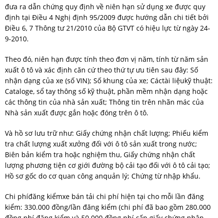
đưa ra dẫn chứng quy định về niên hạn sử dụng xe được quy
định tại Điều 4 Nghị định 95/2009 được hướng dẫn chi tiết bởi
Điều 6, 7 Thông tư 21/2010 của Bộ GTVT có hiệu lực từ ngày 24-
9-2010.
Theo đó, niên hạn được tính theo đơn vị năm, tính từ năm sản
xuất ô tô và xác định căn cứ theo thứ tự ưu tiên sau đây: Số
nhận dạng của xe (số VIN); Số khung của xe; Cáctài liệukỹ thuật:
Cataloge, sổ tay thông số kỹ thuật, phần mềm nhận dạng hoặc
các thông tin của nhà sản xuất; Thông tin trên nhãn mác của
Nhà sản xuất được gắn hoặc đóng trên ô tô.
Và hồ sơ lưu trữ như: Giấy chứng nhận chất lượng; Phiếu kiểm
tra chất lượng xuất xưởng đối với ô tô sản xuất trong nước;
Biên bản kiểm tra hoặc nghiệm thu, Giấy chứng nhận chất
lượng phương tiện cơ giới đường bộ cải tạo đối với ô tô cải tạo;
Hồ sơ gốc do cơ quan công anquản lý; Chứng từ nhập khẩu.
Chi phíđăng kiểmxe bán tải chi phí hiện tại cho mỗi lần đăng
kiểm: 330.000 đồng/lần đăng kiểm (chi phí đã bao gồm 280.000
đồng phí đăng kiểm và 50.000 đồng phí cấp giấy chứng nhận