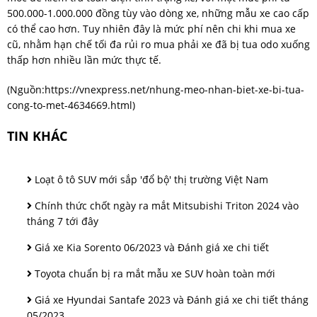
500.000-1.000.000 đồng tùy vào dòng xe, những mẫu xe cao cấp
có thể cao hơn. Tuy nhiên đây là mức phí nên chi khi mua xe
cũ, nhằm hạn chế tối đa rủi ro mua phải xe đã bị tua odo xuống
thấp hơn nhiều lần mức thực tế.
(Nguồn:
https://vnexpress.net/nhung-meo-nhan-biet-xe-bi-tua-
cong-to-met-4634669.html
)
TIN KHÁC
Loạt ô tô SUV mới sắp 'đổ bộ' thị trường Việt Nam
Chính thức chốt ngày ra mắt Mitsubishi Triton 2024 vào
tháng 7 tới đây
Giá xe Kia Sorento 06/2023 và Đánh giá xe chi tiết
Toyota chuẩn bị ra mắt mẫu xe SUV hoàn toàn mới
Giá xe Hyundai Santafe 2023 và Đánh giá xe chi tiết tháng
05/2023