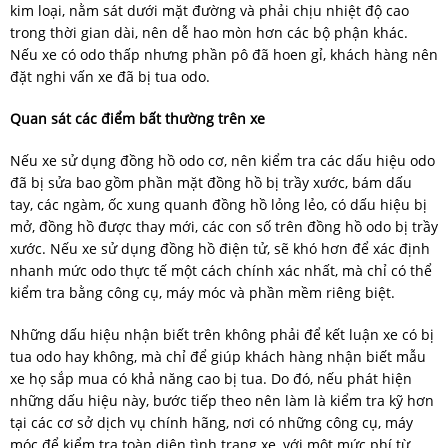
kim loại, nằm sát dưới mặt đường và phải chịu nhiệt độ cao
trong thời gian dài, nên dễ hao mòn hơn các bộ phận khác.
Nếu xe có odo thấp nhưng phần pô đã hoen gỉ, khách hàng nên
đặt nghi vấn xe đã bị tua odo.
Quan sát các điểm bất thường trên xe
Nếu xe sử dụng đồng hồ odo cơ, nên kiểm tra các dấu hiệu odo
đã bị sửa bao gồm phần mặt đồng hồ bị trầy xước, bám dấu
tay, các ngàm, ốc xung quanh đồng hồ lỏng lẻo, có dấu hiệu bị
mở, đồng hồ được thay mới, các con số trên đồng hồ odo bị trầy
xước. Nếu xe sử dụng đồng hồ điện tử, sẽ khó hơn để xác định
nhanh mức odo thực tế một cách chính xác nhất, mà chỉ có thể
kiểm tra bằng công cụ, máy móc và phần mềm riêng biệt.
Những dấu hiệu nhận biết trên không phải để kết luận xe có bị
tua odo hay không, mà chỉ để giúp khách hàng nhận biết mẫu
xe họ sắp mua có khả năng cao bị tua. Do đó, nếu phát hiện
những dấu hiệu này, bước tiếp theo nên làm là kiểm tra kỹ hơn
tại các cơ sở dịch vụ chính hãng, nơi có những công cụ, máy
móc để kiểm tra toàn diện tình trạng xe, với một mức phí từ