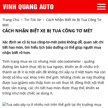
Trang Chủ
Tin Tức Xe
Cách Nhận Biết Xe Bị Tua Công Tơ
Mét
CÁCH NHẬN BIẾT XE BỊ TUA CÔNG TƠ MÉT
Xác định xe cũ bị tua công-tơ-mét (odo) không dễ, quan sát chi
tiết hao mòn, tìm hiểu lịch bảo dưỡng có thể giúp người mua
nhận biết rõ hơn.
Tình trạng mua xe cũ nhưng mức odo (odometer - quãng
đường lăn bánh thực tế) bị tua ngược, khiến xe đi nhiều trở
thành xe đi ít là một vấn đề không chỉ xảy ra ở Việt Nam mà còn
ởmột số khu vực khác trên thế giới. Những chiếc xe này thường
được tua (giảm) odo thấp hơn so với thực tế, đồng thời nội thất
được tân trang, các chi tiết hao mòn được thay thế, khiến xe
trông như một chiếc xe dùng ít.