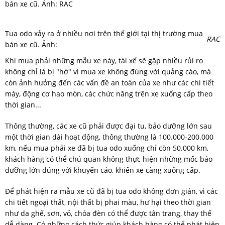
Tua odo xảy ra ở nhiều nơi trên thế giới tại thị trường mua
RAC
bán xe cũ. Ảnh:
Khi mua phải những mẫu xe này, tài xế sẽ gặp nhiều rủi ro
không chỉ là bị "hớ" vì mua xe không đúng với quảng cáo, mà
còn ảnh hưởng đến các vấn đề an toàn của xe như các chi tiết
máy, động cơ hao mòn, các chức năng trên xe xuống cấp theo
thời gian...
Thông thường, các xe cũ phải được đại tu, bảo dưỡng lớn sau
một thời gian dài hoạt động, thông thường là 100.000-200.000
km, nếu mua phải xe đã bị tua odo xuống chỉ còn 50.000 km,
khách hàng có thể chủ quan không thực hiện những mốc bảo
dưỡng lớn đúng với khuyến cáo, khiến xe càng xuống cấp.
Để phát hiện ra mẫu xe cũ đã bị tua odo không đơn giản, vì các
chi tiết ngoại thất, nội thất bị phai màu, hư hại theo thời gian
như da ghế, sơn, vỏ, chóa đèn có thể được tân trang, thay thế
dễ dàng. Có những cách thức giúp khách hàng có thể phát hiện