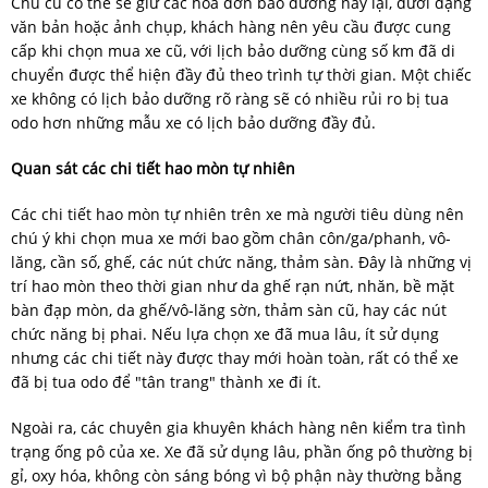
Chủ cũ có thể sẽ giữ các hóa đơn bảo dưỡng này lại, dưới dạng
văn bản hoặc ảnh chụp, khách hàng nên yêu cầu được cung
cấp khi chọn mua xe cũ, với lịch bảo dưỡng cùng số km đã di
chuyển được thể hiện đầy đủ theo trình tự thời gian. Một chiếc
xe không có lịch bảo dưỡng rõ ràng sẽ có nhiều rủi ro bị tua
odo hơn những mẫu xe có lịch bảo dưỡng đầy đủ.
Quan sát các chi tiết hao mòn tự nhiên
Các chi tiết hao mòn tự nhiên trên xe mà người tiêu dùng nên
chú ý khi chọn mua xe mới bao gồm chân côn/ga/phanh, vô-
lăng, cần số, ghế, các nút chức năng, thảm sàn. Đây là những vị
trí hao mòn theo thời gian như da ghế rạn nứt, nhăn, bề mặt
bàn đạp mòn, da ghế/vô-lăng sờn, thảm sàn cũ, hay các nút
chức năng bị phai. Nếu lựa chọn xe đã mua lâu, ít sử dụng
nhưng các chi tiết này được thay mới hoàn toàn, rất có thể xe
đã bị tua odo để "tân trang" thành xe đi ít.
Ngoài ra, các chuyên gia khuyên khách hàng nên kiểm tra tình
trạng ống pô của xe. Xe đã sử dụng lâu, phần ống pô thường bị
gỉ, oxy hóa, không còn sáng bóng vì bộ phận này thường bằng