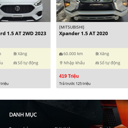
[MITSUBISHI]
ard 1.5 AT 2WD 2023
Xpander 1.5 AT 2020
m
Xăng
60.000 km
Xăng
ev_station
ev_station
ẩu
Số tự động
Nhập khẩu
Số tự động
directions_car
location_on
directions_car
419 Triệu
 triệu
Trả trước 125 triệu
DANH MỤC