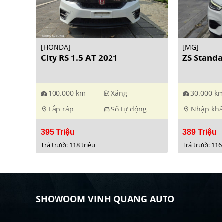
[HONDA]
[MG]
City RS 1.5 AT 2021
ZS Stand
100.000 km
Xăng
30.000 k
ev_station
Lắp ráp
Số tự động
Nhập kh
location_on
directions_car
location_on
395 Triệu
389 Triệu
Trả trước 118 triệu
Trả trước 116
SHOWOOM VINH QUANG AUTO