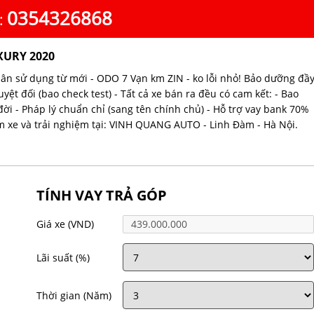
0354326868
:
UXURY 2020
hân sử dụng từ mới - ODO 7 Vạn km ZIN - ko lỗi nhỏ! Bảo dưỡng đầ
ệt đối (bao check test) - Tất cả xe bán ra đều có cam kết: - Bao
đời - Pháp lý chuẩn chỉ (sang tên chính chủ) - Hỗ trợ vay bank 70%
xem xe và trải nghiệm tại: VINH QUANG AUTO - Linh Đàm - Hà Nội.
TÍNH VAY TRẢ GÓP
Giá xe
(VND)
Lãi suất
(%)
Thời gian
(Năm)