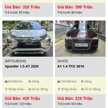
Giá Bán: 310 Triệu
Giá Bán: 269 Triệu
Trả trước 93 triệu
Trả trước 80 triệu
[MITSUBISHI]
[AUDI]
Xpander 1.5 AT 2020
A1 1.4 TFSI 2010
60.000 km
Xăng
100.000 km
Xăng
ev_station
ev_station
Nhập khẩu
Số tự động
Nhập khẩu
Số tự động
location_on
directions_car
location_on
directions_car
Giá Bán: 419 Triệu
Giá Bán: 219 Triệu
Trả trước 125 triệu
Trả trước 65 triệu