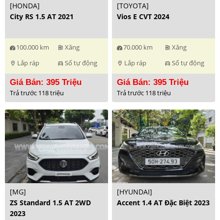
[HONDA]
[TOYOTA]
City RS 1.5 AT 2021
Vios E CVT 2024
100.000 km
Xăng
70.000 km
Xăng
ev_station
ev_station
Lắp ráp
Số tự động
Lắp ráp
Số tự động
location_on
directions_car
location_on
directions_car
Giá Bán: 395 Triệu
Giá Bán: 395 Triệu
Trả trước 118 triệu
Trả trước 118 triệu
[MG]
[HYUNDAI]
ZS Standard 1.5 AT 2WD
Accent 1.4 AT Đặc Biệt 2023
2023