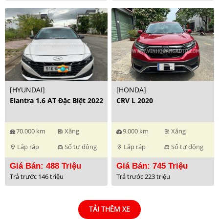
[HYUNDAI]
[HONDA]
Elantra 1.6 AT Đặc Biệt 2022
CRV L 2020
70.000 km
Xăng
9.000 km
Xăng
ev_station
ev_station
Lắp ráp
Số tự động
Lắp ráp
Số tự động
location_on
directions_car
location_on
directions_car
Giá Bán: 488 Triệu
Giá Bán: 745 Triệu
Trả trước 146 triệu
Trả trước 223 triệu
TẢI THÊM XE