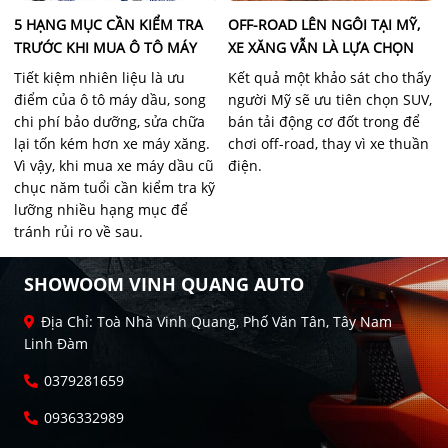
5 HẠNG MỤC CẦN KIỂM TRA
OFF-ROAD LÊN NGÔI TẠI MỸ,
TRƯỚC KHI MUA Ô TÔ MÁY
XE XĂNG VẪN LÀ LỰA CHỌN
DẦU CŨ
SỐ MỘT
Tiết kiệm nhiên liệu là ưu
Kết quả một khảo sát cho thấy
điểm của ô tô máy dầu, song
người Mỹ sẽ ưu tiên chọn SUV,
chi phí bảo dưỡng, sửa chữa
bán tải động cơ đốt trong để
lại tốn kém hơn xe máy xăng.
chơi off-road, thay vì xe thuần
Vì vậy, khi mua xe máy dầu cũ
điện.
chục năm tuổi cần kiểm tra kỹ
lưỡng nhiều hạng mục để
tránh rủi ro về sau.
SHOWOOM VINH QUANG AUTO
Địa Chỉ: Toà Nhà Vinh Quang, Phố Văn Tân, Tây Nam
Linh Đàm
0379281659
0936332989