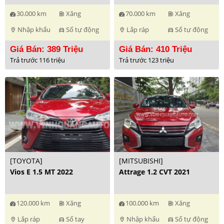
30.000 km
Xăng
70.000 km
Xăng
ev_station
ev_station
Nhập khẩu
Số tự động
Lắp ráp
Số tự động
location_on
directions_car
location_on
directions_car
Giá Bán: 389 Triệu
Giá Bán: 410 Triệu
Trả trước 116 triệu
Trả trước 123 triệu
[TOYOTA]
[MITSUBISHI]
Vios E 1.5 MT 2022
Attrage 1.2 CVT 2021
120.000 km
Xăng
100.000 km
Xăng
ev_station
ev_station
Lắp ráp
Số tay
Nhập khẩu
Số tự động
location_on
directions_car
location_on
directions_car