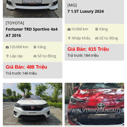
[MG]
7 1.5T Luxury 2024
[TOYOTA]
Fortuner TRD Sportivo 4x4
10.000 km
Xăng
ev_station
AT 2016
Nhập khẩu
Số tự động
location_on
directions_car
120.000 km
Xăng
ev_station
Giá Bán: 615 Triệu
Trả trước 184 triệu
Lắp ráp
Số tự động
location_on
directions_car
Giá Bán: 488 Triệu
Trả trước 146 triệu